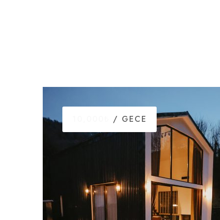
10,000₺
/ GECE