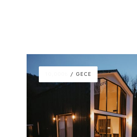
10,000₺
/ GECE