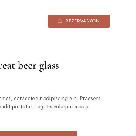
REZERVASYON
0532 575 30 54
reat beer glass
amet, consectetur adipiscing elit. Praesent
andit porttitor, sagittis volutpat massa.