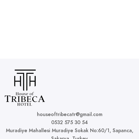
Night time treat beer glass
₺
16
,00
houseoftribecatr@gmail.com
0532 575 30 54
Muradiye Mahallesi Muradiye Sokak No:60/1, Sapanca,
Sakarya, Turkey